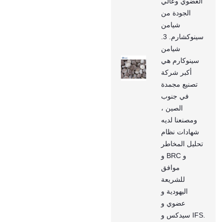
العضوي وعالي
الجودة من
شيامن
سينوكشارم. 3.
شيامن
سينوكارم هي
أكبر شركة
تصنيع مجمدة
في جنوب
الصين ،
ومصنعنا لديه
شهادات نظام
تحليل المخاطر
و BRC و
موافق
للشريعة
اليهودية و
عضوي و
سيدكس و IFS.