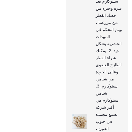
سينوكارم بعد
فترة وجيزة من
حصاد الفطر
من مزرعتنا ،
ويتم التحكم في
المبيدات
الحشرية بشكل
جيد. 2. يمكنك
شراء الفطر
الطازج العضوي
وعالي الجودة
من شيامن
سينوكارم. 3.
شيامن
سينوكارم هي
أكبر شركة
تصنيع مجمدة
في جنوب
الصين ،