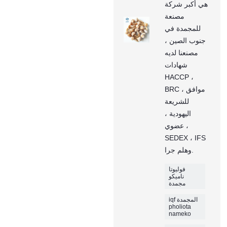
هي أكبر شركة
مصنعة
للمجمدة في
جنوب الصين ،
مصنعنا لديه
شهادات
HACCP ،
BRC ، موافق
للشريعة
اليهودية ،
عضوي ،
SEDEX ، IFS
وهلم جرا.
فوليوتا
ناميكو
مجمدة
iqf المجمدة
pholiota
nameko