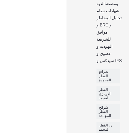
ومصنعنا لديه
شهادات نظام
تحليل المخاطر
و BRC و
موافق
للشريعة
اليهودية و
عضوي و
سيدكس و IFS.
شرائح
الفطر
المجمدة
الفطر
القرمزي
المجمد
شرائح
الفطر
المجمدة
زر الفطر
المجمد