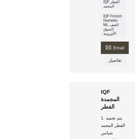
IQF الفطر
المجمد
IQF Frozen
Nameko
ML الصف
السوق
الأوروبية

Email
تفاصيل
IQF
المجمدة
الفطر
1. يتم تجميد
الفطر المجمد
شيامن