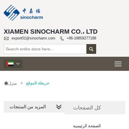
XIAMEN SINOCHARM CO.، LTD

export01@sinocharm.com
+86-18859277188


Tog


خريطة الموقع
>
منزل
المزيد من المنتجات
كل الصفحات
الصفحة الرئيسية