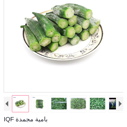
IQF بامية مجمدة