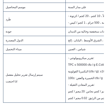
على مدار السنة
موسم المحاصيل
طَرد
مبيدات منخفضة وخالية من الديدان
جودة
الدول المصدرة
شيامن ، الصين
ميناء التحميل
- تقرير ميكروبيولوجي:
TPC ≤ 500000 cfu / g E.Coli (cf
ية (cfu / g): ≤1000 cfu / g
سيتم إرسال تقرير تحليل مفصل
لخميرة والعفن: ≤100 cfu / g
اذا احتجت
- تقرير المعادن الثقيلة: