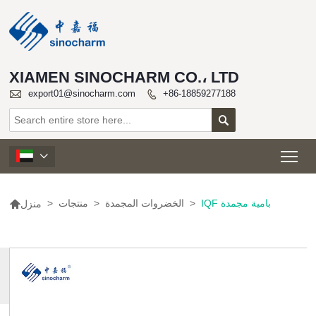
XIAMEN SINOCHARM CO.، LTD

export01@sinocharm.com
+86-18859277188


Tog


IQF بامية مجمدة
>
الخضروات المجمدة
>
منتجات
>
منزل
المزيد
من
المنتجات