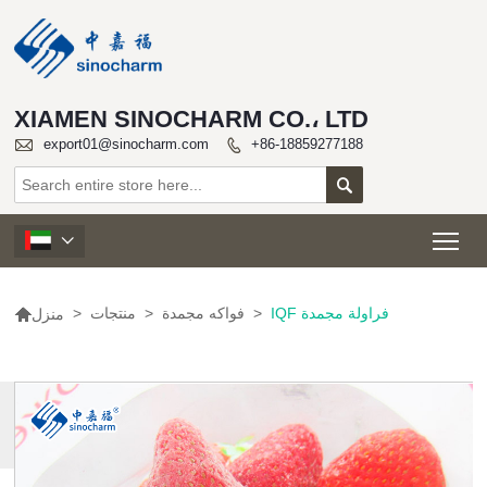
XIAMEN SINOCHARM CO.، LTD

export01@sinocharm.com
+86-18859277188


Tog


IQF فراولة مجمدة
>
فواكه مجمدة
>
منتجات
>
منزل
المزيد
من
المنتجات