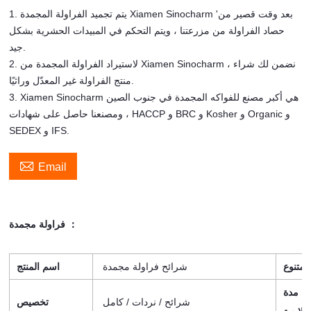
1. يتم تجميد الفراولة المجمدة Xiamen Sinocharm 'بعد وقت قصير من
حصاد الفراولة من مزرعتنا ، ويتم التحكم في المبيدات الحشرية بشكل
جيد.
2. لاستيراد الفراولة المجمدة من Xiamen Sinocharm ، نضمن لك شراء
منتج الفراولة غير المعدّل وراثيًا.
3. Xiamen Sinocharm هي أكبر مصنع للفواكه المجمدة في جنوب الصين
، ومصنعنا حاصل على شهادات HACCP و BRC و Kosher و Organic و
SEDEX و IFS.

Email
فراولة مجمدة ：
متنوع
شرائح فراولة مجمدة
اسم المنتج
مدة
شرائح / نردات / كامل
تخصيص