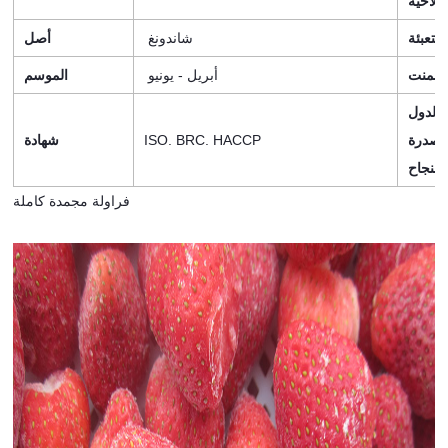
صلاحية
التعبئة
شاندونغ
أصل
يبمنت
أبريل - يونيو
الموسم
الدول
مصدرة
ISO. BRC. HACCP
شهادة
بنجاح
فراولة مجمدة كاملة