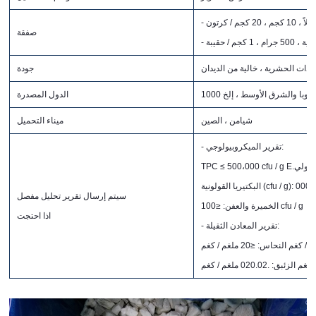
صفقة
يدات الحشرية ، خالية من الديدان
جودة
وأوروبا والشرق الأوسط ، إلخ
الدول المصدرة
شيامن ، الصين
ميناء التحميل
- تقرير الميكروبيولوجي:
cf
(cfu / g): 0001000 cfu / g
سيتم إرسال تقرير تحليل مفصل
لخميرة والعفن: ≤100 cfu / g
اذا احتجت
- تقرير المعادن الثقيلة: