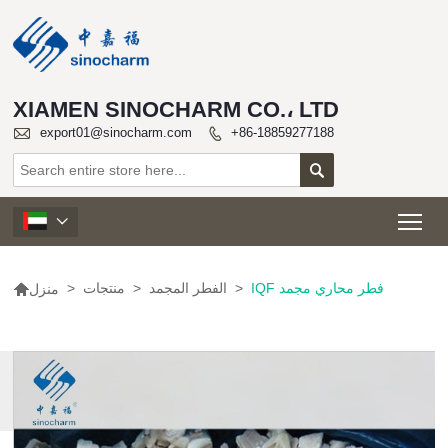
XIAMEN SINOCHARM CO.، LTD

export01@sinocharm.com
+86-18859277188


Tog


IQF فطر محاري مجمد
>
الفطر المجمد
>
منتجات
>
منزل
المزيد
من
المنتجات