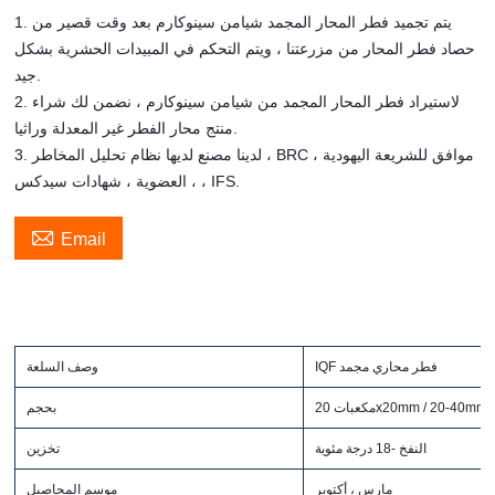
1. يتم تجميد فطر المحار المجمد شيامن سينوكارم بعد وقت قصير من
حصاد فطر المحار من مزرعتنا ، ويتم التحكم في المبيدات الحشرية بشكل
جيد.
2. لاستيراد فطر المحار المجمد من شيامن سينوكارم ، نضمن لك شراء
منتج محار الفطر غير المعدلة وراثيا.
3. لدينا مصنع لديها نظام تحليل المخاطر ، BRC ، موافق للشريعة اليهودية
، العضوية ، شهادات سيدكس ، IFS.

Email
IQF فطر محاري مجمد
وصف السلعة
مكعبات 20x20mm / 20-40mm
بحجم
النفخ -18 درجة مئوية
تخزين
مارس ، أكتوبر
موسم المحاصيل