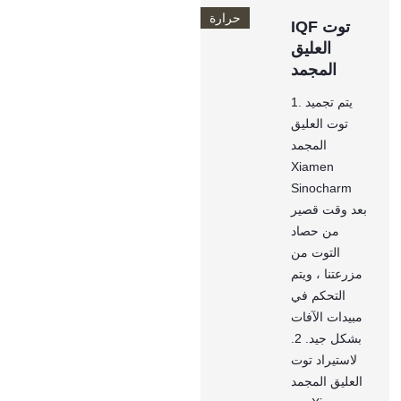
حرارة
IQF توت
العليق
المجمد
1. يتم تجميد
توت العليق
المجمد
Xiamen
Sinocharm
بعد وقت قصير
من حصاد
التوت من
مزرعتنا ، ويتم
التحكم في
مبيدات الآفات
بشكل جيد. 2.
لاستيراد توت
العليق المجمد