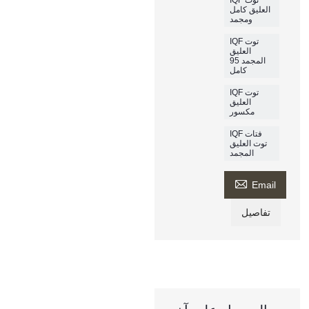
العليق كامل
ومجمد
IQF توت
العليق
المجمد 95
كامل
IQF توت
العليق
مكسور
IQF فتات
توت العليق
المجمد

Email
تفاصيل