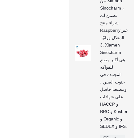
من Xiamen
Sinocharm ،
نضمن لك
شراء منتج
Raspberry غير
المعدّل وراثيًا.
3. Xiamen
Sinocharm
هي أكبر مصنع
للفواكه
المجمدة في
جنوب الصين ،
ومصنعنا حاصل
على شهادات
HACCP و
BRC و Kosher
و Organic و
SEDEX و IFS.
IQF توت